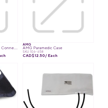
AMG
Physio Logic Disposable Cuff Connector
AMG Paramedic Case
SKU:
106-658
ach
CAD$12.50
/ Each