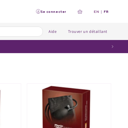
L
Se connecter
EN
|
FR
Panier
a
n
g
u
Aide
Trouver un détaillant
e