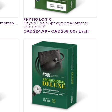
PHYSIO LOGIC
Physio Logic ColorPro Sphygmomanometer
Physio Logic Sphygmomanometer
SKU:
106-305
CAD$24.99 - CAD$38.00
/ Each