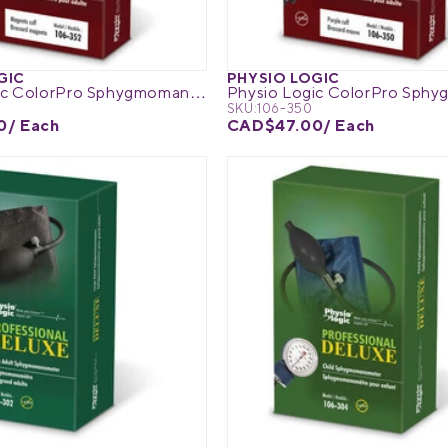
GIC
PHYSIO LOGIC
Physio Logic ColorPro Sphygmomanometer
SKU:
106-350
0
/ Each
CAD$47.00
/ Each