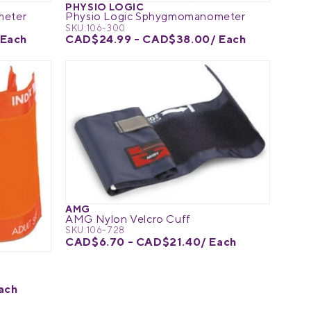
PHYSIO LOGIC
meter
Physio Logic Sphygmomanometer
SKU:
106-300
 Each
CAD$24.99 - CAD$38.00
/ Each
AMG
AMG Nylon Velcro Cuff
SKU:
106-728
CAD$6.70 - CAD$21.40
/ Each
ach