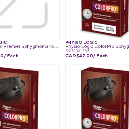
GIC
PHYSIO LOGIC
Physio Logic Premier Sphygmomanometer
SKU:
106-358
60
/ Each
CAD$47.00
/ Each