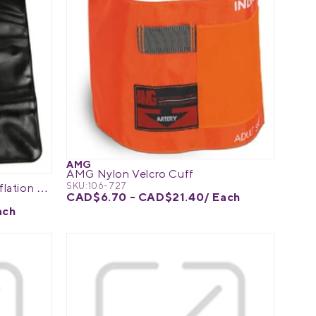
AMG
AMG Nylon Velcro Cuff
SKU:
106-727
Physio Logic Replacement Inflation Bladder
CAD$6.70 - CAD$21.40
/ Each
ach