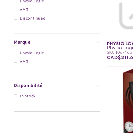
Physio Logic
AMG
Équipement médical
MedPro®
Discontinued
Gestion de la douleur
UltraBlok™
Marque
PHYSIO LO
Vêtements de protection
ProActive™
Physio Logic
SKU:
106-465
CAD$211.
AMG
Réadaptation et thérapie
Physio Logic®
Disponibilité
Respiratoire
In Stock