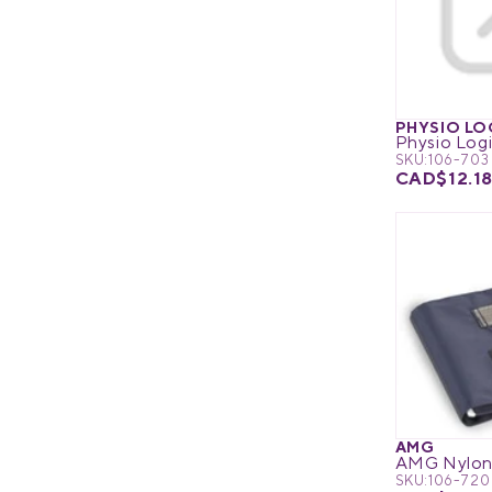
PHYSIO LO
SKU:
106-703
CAD$12.1
AMG
AMG Nylon 
SKU:
106-720