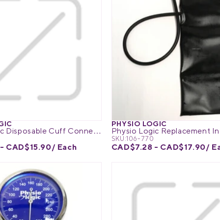
GIC
PHYSIO LOGIC
Physio Logic Disposable Cuff Connector
SKU:
106-770
- CAD$15.90
/ Each
CAD$7.28 - CAD$17.90
/ E