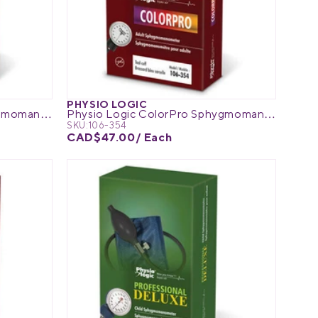
PHYSIO LOGIC
Physio Logic ColorPro Sphygmomanometer
Physio Logic ColorPro Sphygmomanometer
SKU:
106-354
CAD$47.00
/ Each