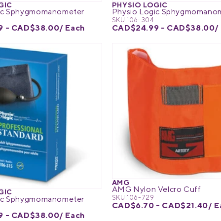
GIC
PHYSIO LOGIC
gic Sphygmomanometer
Physio Logic Sphygmomano
SKU:
106-304
9 - CAD$38.00
/ Each
CAD$24.99 - CAD$38.00
/
AMG
AMG Nylon Velcro Cuff
GIC
SKU:
106-729
gic Sphygmomanometer
CAD$6.70 - CAD$21.40
/ E
9 - CAD$38.00
/ Each