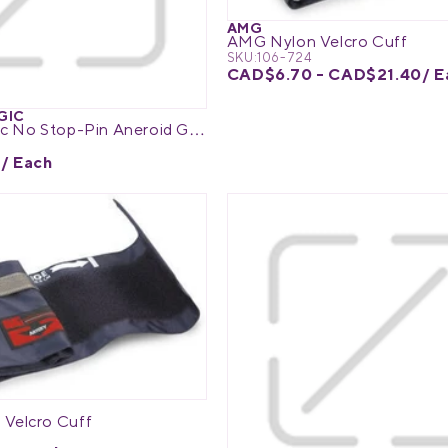
AMG
AMG Nylon Velcro Cuff
SKU:
106-724
CAD$6.70 - CAD$21.40
/ E
GIC
Physio Logic No Stop-Pin Aneroid Gauge - 106-703
8
/ Each
Velcro Cuff