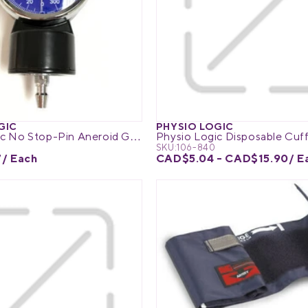
GIC
PHYSIO LOGIC
Physio Logic No Stop-Pin Aneroid Gauge
SKU:
106-840
7
/ Each
CAD$5.04 - CAD$15.90
/ E