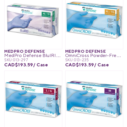
MEDPRO DEFENSE
MEDPRO DEFENSE
MedPro Defense BluIRIS Nitrile Powder-Free Exam Gloves
OmniCross Powder-Free Nitrile Medical Exam Gloves
SKU:
013-297
SKU:
013-235
CAD$193.59
/ Case
CAD$193.59
/ Case