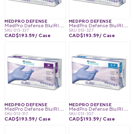
Équipement médical
MedPro®
MEDPRO DEFENSE
MEDPRO DEFENSE
MedPro Defense BluIRIS Nitrile Powder-Free Exam Gloves
MedPro Defense BluIRIS Nitrile Powder-Free Exam Gloves
Gestion de la douleur
UltraBlok™
SKU:
013-337
SKU:
013-327
CAD$193.59
/ Case
CAD$193.59
/ Case
Vêtements de protection
ProActive™
Réadaptation et thérapie
Physio Logic®
Respiratoire
MEDPRO DEFENSE
MEDPRO DEFENSE
MedPro Defense BluIRIS Nitrile Powder-Free Exam Gloves
MedPro Defense BluIRIS Nitrile Powder-Free Exam Gloves
SKU:
013-317
SKU:
013-307
CAD$193.59
/ Case
CAD$193.59
/ Case