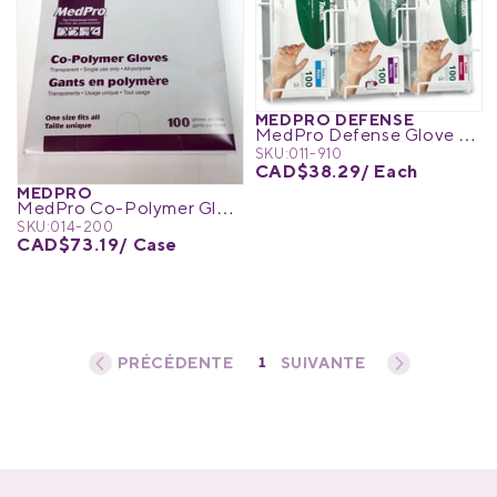
MEDPRO DEFENSE
MedPro Defense Glove Box Holder
SKU:
011-910
CAD$38.29
/ Each
MEDPRO
MedPro Co-Polymer Gloves
SKU:
014-200
CAD$73.19
/ Case
1
«
‹
›
»